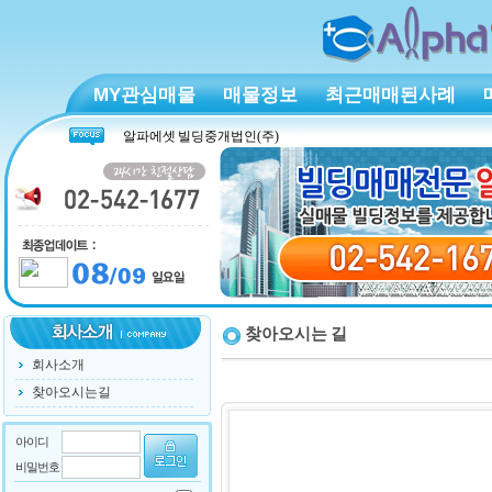
MY관심매물
매물정보
최근매매된사례
찾아오시는 길
회사소개
찾아오시는길
아이디
비밀번호