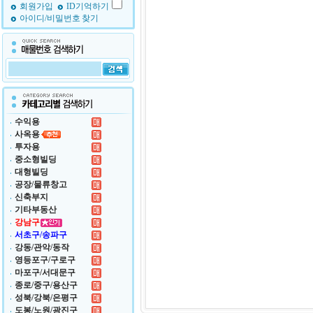
회원가입
ID기억하기
아이디/비밀번호 찾기
수익용
사옥용
투자용
중소형빌딩
대형빌딩
공장/물류창고
신축부지
기타부동산
강남구
서초구/송파구
강동/관악/동작
영등포구/구로구
마포구/서대문구
종로/중구/용산구
성북/강북/은평구
도봉/노원/광진구