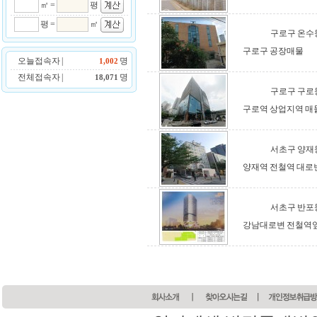
㎡ =
평
평 =
㎡
구로구 온수
구로구 공장매물
오늘접속자 |
명
1,002
전체접속자 |
명
18,071
구로구 구로
구로역 상업지역 매
서초구 양재
양재역 전철역 대로
서초구 반포
강남대로변 전철역앞