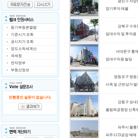
광진구 자양
장기투자 매물
강북구 수유
등기부등본열람
임대수익 및 투자용
기준시가 조회
공시지가 조회
양도소득세계산
서대문구 홍
국세청
임대수익용 빌딩
전자정부
부동산정보
영등포구 영등
사옥 및 근린상가 빌
진행중인 설문이 없습니다.
강동구 성내
올림픽공원앞 신축
파주시 월롱
파주 LCD공장 매매