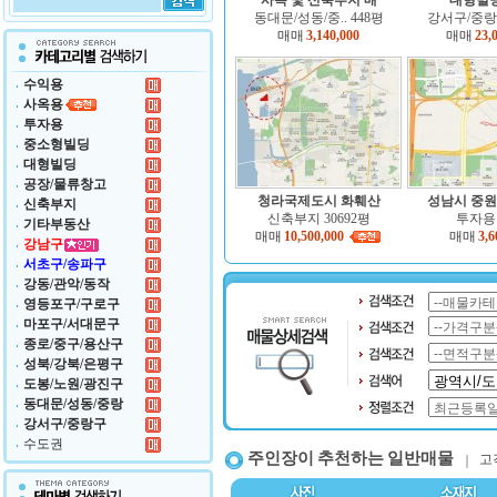
사옥 및 신축부지 매
대형빌딩
동대문/성동/중.. 448평
강서구/중랑구
매매
3,140,000
매매
23,
수익용
사옥용
투자용
중소형빌딩
대형빌딩
공장/물류창고
청라국제도시 화훼산
성남시 중원
신축부지
신축부지 30692평
투자용 
기타부동산
매매
10,500,000
매매
3,6
강남구
서초구/송파구
강동/관악/동작
영등포구/구로구
마포구/서대문구
종로/중구/용산구
성북/강북/은평구
도봉/노원/광진구
동대문/성동/중랑
강서구/중랑구
수도권
주인장이 추천하는 일반매물
고