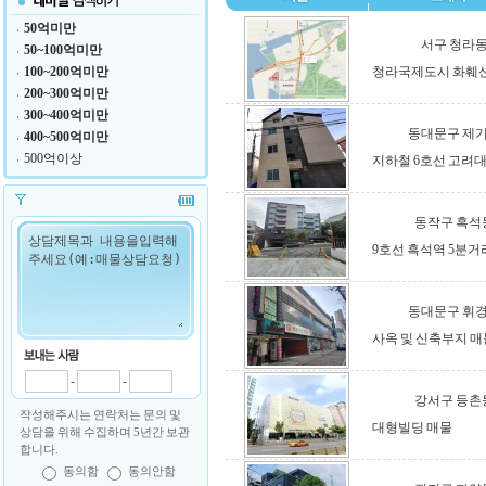
50억미만
서구 청라
50~100억미만
100~200억미만
청라국제도시 화훼
200~300억미만
300~400억미만
동대문구 제
400~500억미만
500억이상
지하철 6호선 고려
동작구 흑석
9호선 흑석역 5분거
동대문구 휘
사옥 및 신축부지 매
-
-
강서구 등촌
작성해주시는 연락처는 문의 및
대형빌딩 매물
상담을 위해 수집하며 5년간 보관
합니다.
동의함
동의안함