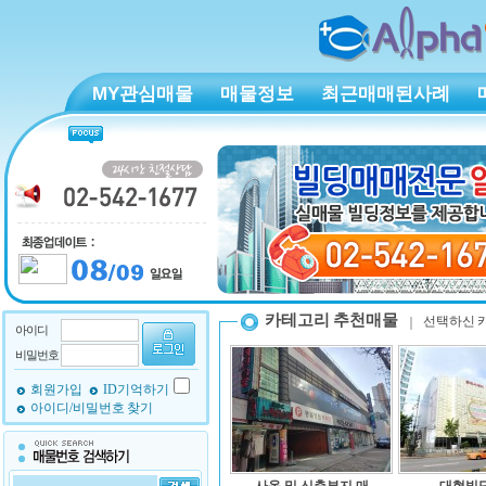
MY관심매물
매물정보
최근매매된사례
카테고리 추천매물
선택하신 
아이디
비밀번호
회원가입
ID기억하기
아이디/비밀번호 찾기